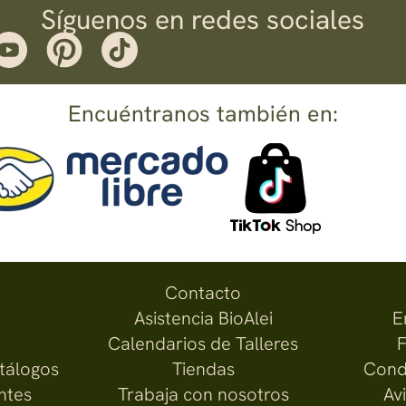
Síguenos en redes sociales
Encuéntranos también en:
Contacto
Asistencia BioAlei
E
Calendarios de Talleres
F
atálogos
Tiendas
Cond
ntes
Trabaja con nosotros
Av