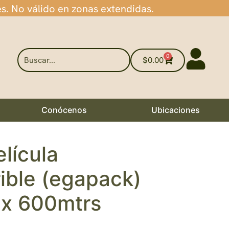
es. No válido en zonas extendidas.
0
$
0.00
Conócenos
Ubicaciones
elícula
ible (egapack)
x 600mtrs