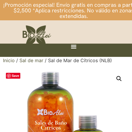
¡Promoción especial! Envío gratis en compras a part
$2,500 *Aplica restricciones. No válido en zona
extendidas.
Inicio
/
Sal de mar
/ Sal de Mar de Cítricos (NLB)
Save