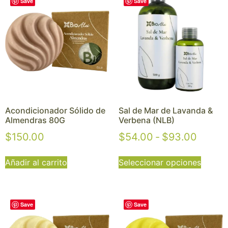
Save
Save
Acondicionador Sólido de
Sal de Mar de Lavanda &
Almendras 80G
Verbena (NLB)
$
150.00
$
54.00
-
$
93.00
Añadir al carrito
Seleccionar opciones
Save
Save