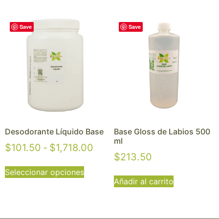
Save
Save
Desodorante Líquido Base
Base Gloss de Labios 500
ml
$
101.50
-
$
1,718.00
$
213.50
Seleccionar opciones
Añadir al carrito