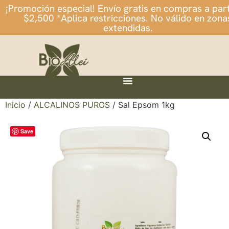
¡Promoción especial! Envío gratis en compras a part
$2,500 *Aplica restricciones. No válido en zona
extendidas.
Inicio
/
ALCALINOS PUROS
/ Sal Epsom 1kg
Save