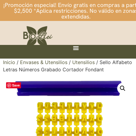
¡Promoción especial! Envío gratis en compras a part
$2,500 *Aplica restricciones. No válido en zona
extendidas.
Inicio
/
Envases & Utensilios
/
Utensilios
/ Sello Alfabeto
Letras Números Grabado Cortador Fondant
Save