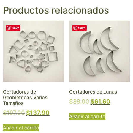
Productos relacionados
Save
Save
Cortadores de
Cortadores de Lunas
Geométricos Varios
$
88.00
$
61.60
Tamaños
$
197.00
$
137.90
Añadir al carrito
Añadir al carrito