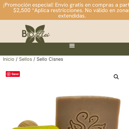
¡Promoción especial! Envío gratis en compras a part
$2,500 *Aplica restricciones. No válido en zona
extendidas.
Inicio
/
Sellos
/ Sello Cisnes
Save