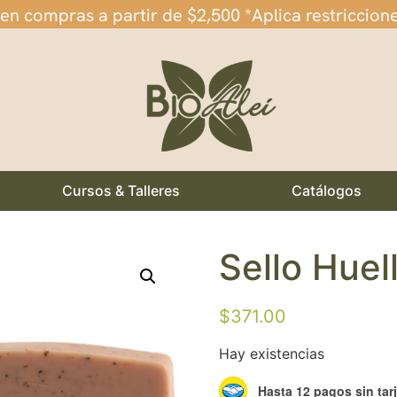
 en compras a partir de $2,500 *Aplica restriccion
Cursos & Talleres
Catálogos
Sello Huel
$
371.00
Hay existencias
Hasta 12 pagos sin tar