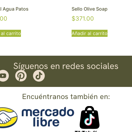
Al Agua Patos
Sello Olive Soap
.00
$
371.00
al carrito
Añadir al carrito
Síguenos en redes sociales
Encuéntranos también en: