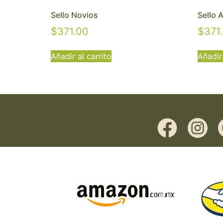
Sello Novios
Sello 
$
371.00
$
371
Añadir al carrito
Añadir 