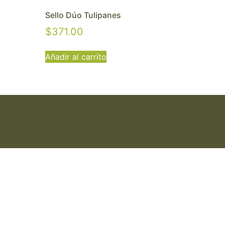
Sello Dúo Tulipanes
$
371.00
Añadir al carrito