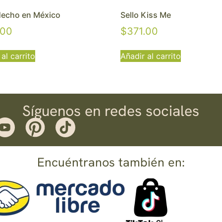
Hecho en México
Sello Kiss Me
.00
$
371.00
al carrito
Añadir al carrito
Síguenos en redes sociales
Encuéntranos también en: