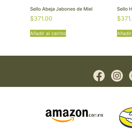
Sello Abeja Jabones de Miel
Sello 
$
371.00
$
371
Añadir al carrito
Añadir 