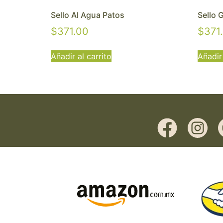
Sello Al Agua Patos
Sello 
$
371.00
$
371
Añadir al carrito
Añadir 