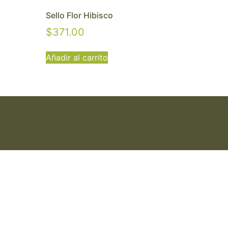
Sello Flor Hibisco
$
371.00
Añadir al carrito