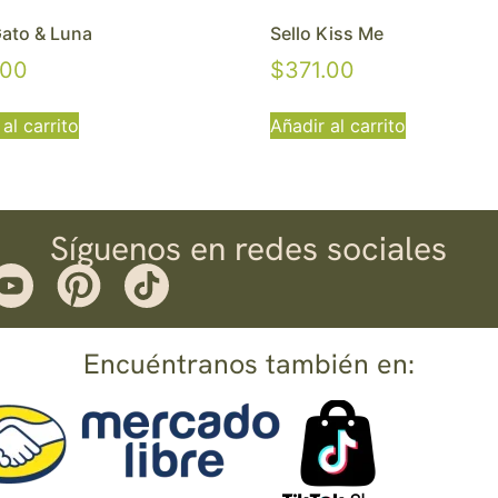
Gato & Luna
Sello Kiss Me
.00
$
371.00
al carrito
Añadir al carrito
Síguenos en redes sociales
Encuéntranos también en: