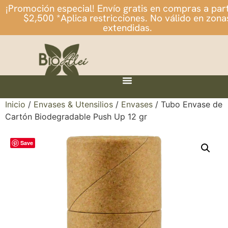
¡Promoción especial! Envío gratis en compras a part
$2,500 *Aplica restricciones. No válido en zona
extendidas.
Inicio
/
Envases & Utensilios
/
Envases
/ Tubo Envase de
Cartón Biodegradable Push Up 12 gr
Save