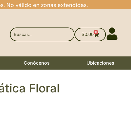
es. No válido en zonas extendidas.
0
$
0.00
Conócenos
Ubicaciones
tica Floral