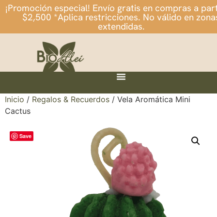
¡Promoción especial! Envío gratis en compras a part
$2,500 *Aplica restricciones. No válido en zona
extendidas.
Inicio
/
Regalos & Recuerdos
/ Vela Aromática Mini
Cactus
Save