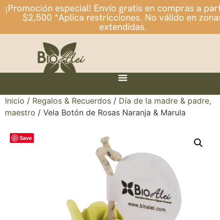
¡Promoción especial! Envío gratis en compras a part
$2,500 *Aplica restricciones. No válido en zona
extendidas.
Inicio
/
Regalos & Recuerdos
/
Día de la madre & padre,
maestro
/ Vela Botón de Rosas Naranja & Marula
Save