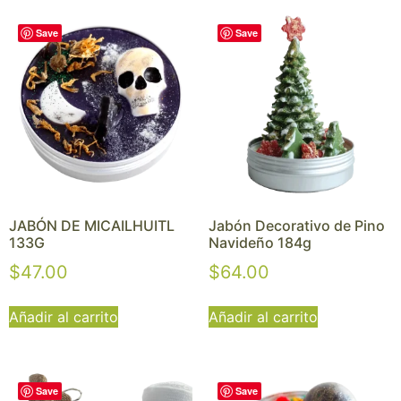
Save
Save
JABÓN DE MICAILHUITL
Jabón Decorativo de Pino
133G
Navideño 184g
$
47.00
$
64.00
Añadir al carrito
Añadir al carrito
Save
Save