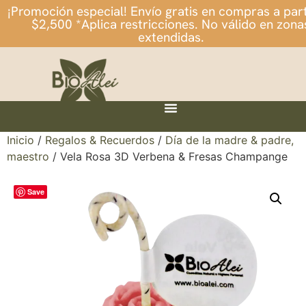
¡Promoción especial! Envío gratis en compras a part
$2,500 *Aplica restricciones. No válido en zona
extendidas.
Inicio
/
Regalos & Recuerdos
/
Día de la madre & padre,
maestro
/ Vela Rosa 3D Verbena & Fresas Champange
Save