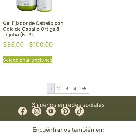
Gel Fijador de Cabello con
Cola de Caballo Ortiga &
Jojoba (NLB)
$
38.00
-
$
100.00
Seleccionar opciones
1
2
3
4
→
Síguenos en redes sociales
Encuéntranos también en: