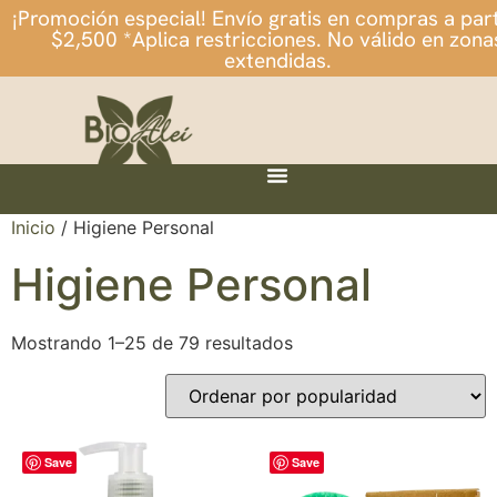
¡Promoción especial! Envío gratis en compras a part
$2,500 *Aplica restricciones. No válido en zona
extendidas.
Inicio
/ Higiene Personal
Higiene Personal
Mostrando 1–25 de 79 resultados
Save
Save