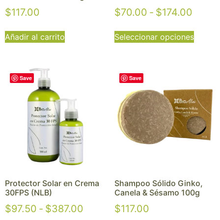
$
117.00
$
70.00
-
$
174.00
Añadir al carrito
Seleccionar opciones
Save
Save
Protector Solar en Crema
Shampoo Sólido Ginko,
30FPS (NLB)
Canela & Sésamo 100g
$
97.50
-
$
387.00
$
117.00