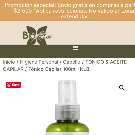
¡Promoción especial! Envío gratis en compras a part
$2,500 *Aplica restricciones. No válido en zona
extendidas.
Inicio
/
Higiene Personal
/
Cabello
/
TÓNICO & ACEITE
CAPILAR
/ Tónico Capilar 100ml (NLB)
Save