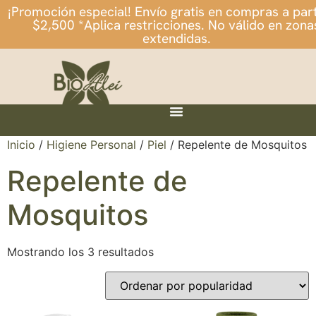
¡Promoción especial! Envío gratis en compras a part
$2,500 *Aplica restricciones. No válido en zona
extendidas.
Inicio
/
Higiene Personal
/
Piel
/ Repelente de Mosquitos
Repelente de
Mosquitos
Mostrando los 3 resultados