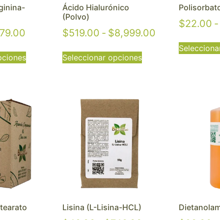
ginina-
Ácido Hialurónico
Polisorbat
(Polvo)
$
22.00
-
79.00
$
519.00
-
$
8,999.00
Selecciona
pciones
Seleccionar opciones
tearato
Lisina (L-Lisina-HCL)
Dietanola