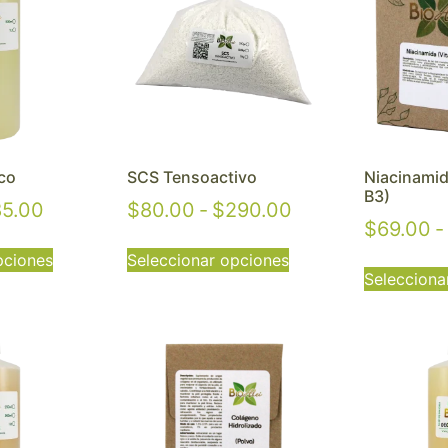
co
SCS Tensoactivo
Niacinamid
B3)
85.00
$
80.00
-
$
290.00
$
69.00
-
pciones
Seleccionar opciones
Selecciona