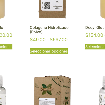
de
Colágeno Hidrolizado
Decyl Gluc
(Polvo)
20.00
$
154.00
$
49.00
-
$
697.00
pciones
Selecciona
Seleccionar opciones