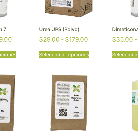
m 7
Urea UPS (Polvo)
Dimeticon
9.00
$
29.00
-
$
179.00
$
35.00
-
pciones
Seleccionar opciones
Selecciona