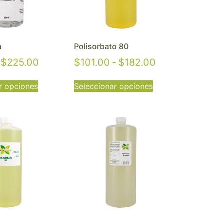
a
Polisorbato 80
$
225.00
$
101.00
-
$
182.00
r opciones
Seleccionar opciones