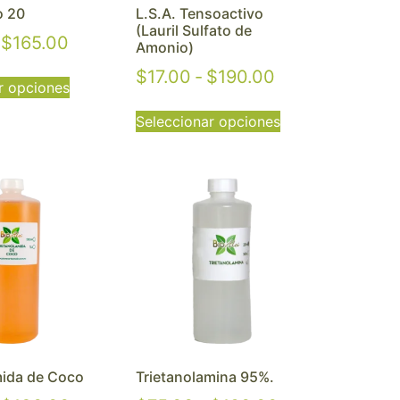
o 20
L.S.A. Tensoactivo
(Lauril Sulfato de
$
165.00
Amonio)
$
17.00
-
$
190.00
r opciones
Seleccionar opciones
mida de Coco
Trietanolamina 95%.