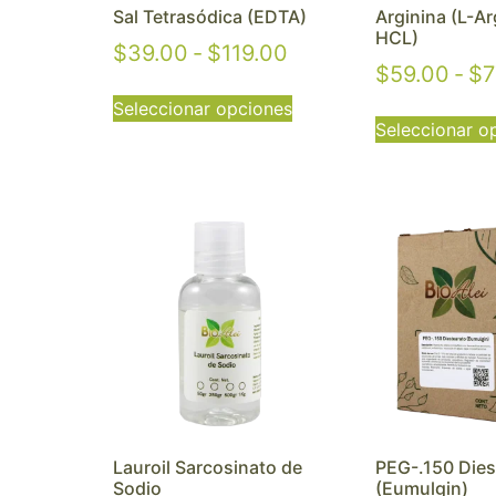
Sal Tetrasódica (EDTA)
Arginina (L-Ar
HCL)
$
39.00
-
$
119.00
$
59.00
-
$
7
Seleccionar opciones
Seleccionar o
Lauroil Sarcosinato de
PEG-.150 Dies
Sodio
(Eumulgin)