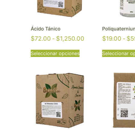
Ácido Tánico
Poliquaterniu
$
72.00
-
$
1,250.00
$
19.00
-
$
5
Seleccionar opciones
Seleccionar o