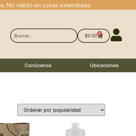
es. No válido en zonas extendidas.
0
$
0.00
Conócenos
Ubicaciones