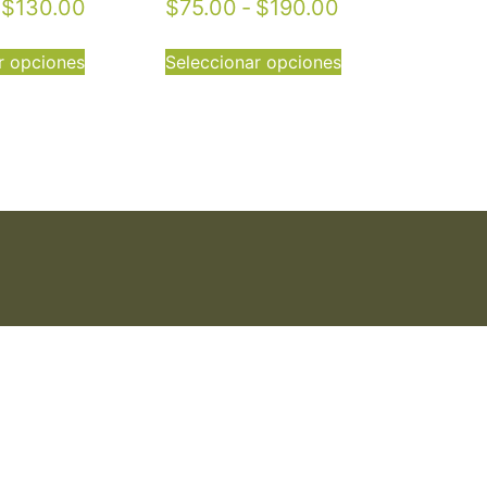
$
130.00
$
75.00
-
$
190.00
r opciones
Seleccionar opciones