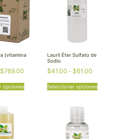
a (vitamina
Lauril Éter Sulfato de
Sodio
$
769.00
$
41.00
-
$
61.00
r opciones
Seleccionar opciones