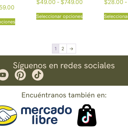
$
49.00
-
$
749.00
$
28.00
-
59.00
Seleccionar opciones
Selecciona
pciones
1
2
→
Síguenos en redes sociales
Encuéntranos también en: