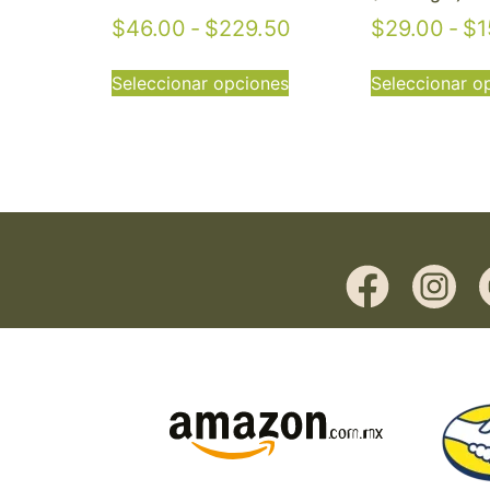
$
46.00
-
$
229.50
$
29.00
-
$
1
Seleccionar opciones
Seleccionar o