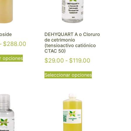
oside
DEHYQUART A o Cloruro
de cetrimonio
-
$
288.00
(tensioactivo catiónico
CTAC 50)
r opciones
$
29.00
-
$
119.00
Seleccionar opciones