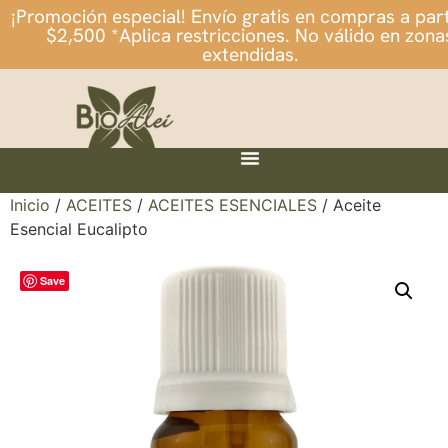
¡Promoción especial! Envío gratis en compras a part
$2,500 *Aplica restricciones. No válido en zona
extendidas.
Inicio
/
ACEITES
/
ACEITES ESENCIALES
/ Aceite
Esencial Eucalipto
Save