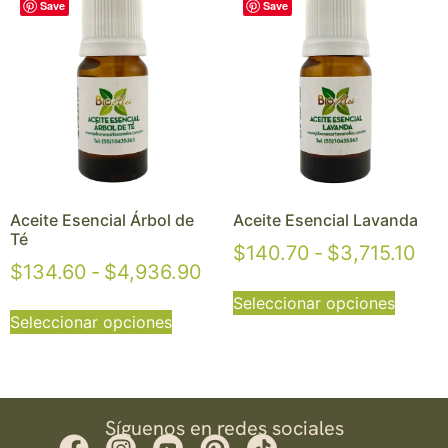
Save
Save
Aceite Esencial Árbol de
Aceite Esencial Lavanda
Té
$
140.70
-
$
3,715.10
$
134.60
-
$
4,936.90
Seleccionar opciones
Seleccionar opciones
Síguenos en redes sociales