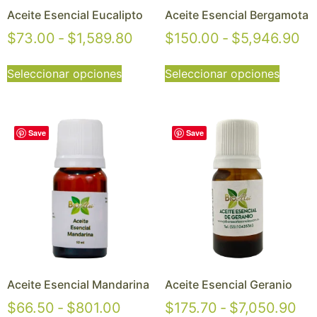
Aceite Esencial Eucalipto
Aceite Esencial Bergamota
$
73.00
-
$
1,589.80
$
150.00
-
$
5,946.90
Seleccionar opciones
Seleccionar opciones
Save
Save
Aceite Esencial Mandarina
Aceite Esencial Geranio
$
66.50
-
$
801.00
$
175.70
-
$
7,050.90