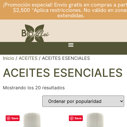
¡Promoción especial! Envío gratis en compras a part
$2,500 *Aplica restricciones. No válido en zona
extendidas.
Inicio
/
ACEITES
/ ACEITES ESENCIALES
ACEITES ESENCIALES
Mostrando los 20 resultados
Save
Save