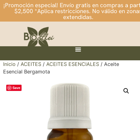
¡Promoción especial! Envío gratis en compras a part
$2,500 *Aplica restricciones. No válido en zona
extendidas.
Inicio
/
ACEITES
/
ACEITES ESENCIALES
/ Aceite
Esencial Bergamota
Save