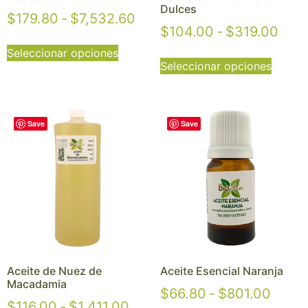
Dulces
$
179.80
-
$
7,532.60
$
104.00
-
$
319.00
Seleccionar opciones
Seleccionar opciones
Save
Save
Aceite de Nuez de
Aceite Esencial Naranja
Macadamia
$
66.80
-
$
801.00
$
116.00
-
$
1,411.00