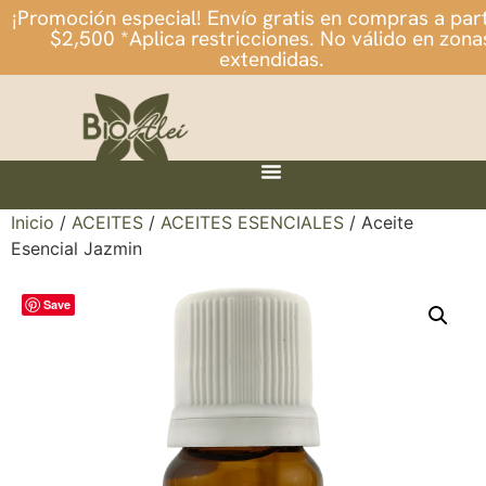
¡Promoción especial! Envío gratis en compras a part
$2,500 *Aplica restricciones. No válido en zona
extendidas.
Inicio
/
ACEITES
/
ACEITES ESENCIALES
/ Aceite
Esencial Jazmin
Save