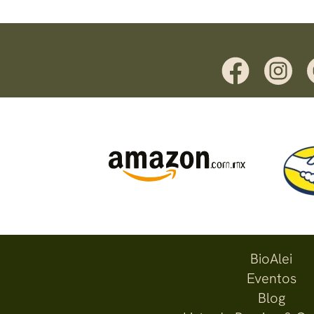
BioAlei
Eventos
Blog