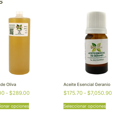
s
 de Oliva
Aceite Esencial Geranio
00
-
$
289.00
$
175.70
-
$
7,050.90
ionar opciones
Seleccionar opciones