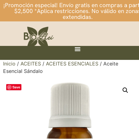
¡Promoción especial! Envío gratis en compras a part
$2,500 *Aplica restricciones. No válido en zona
extendidas.
Inicio
/
ACEITES
/
ACEITES ESENCIALES
/ Aceite
Esencial Sándalo
Save