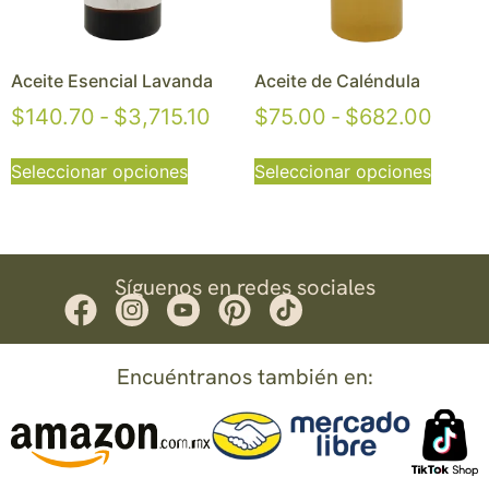
Aceite Esencial Lavanda
Aceite de Caléndula
$
140.70
-
$
3,715.10
$
75.00
-
$
682.00
Seleccionar opciones
Seleccionar opciones
Síguenos en redes sociales
Encuéntranos también en: