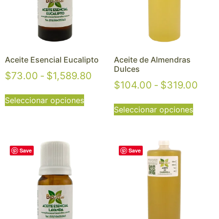
Aceite Esencial Eucalipto
Aceite de Almendras
Dulces
$
73.00
-
$
1,589.80
$
104.00
-
$
319.00
Seleccionar opciones
Seleccionar opciones
Save
Save