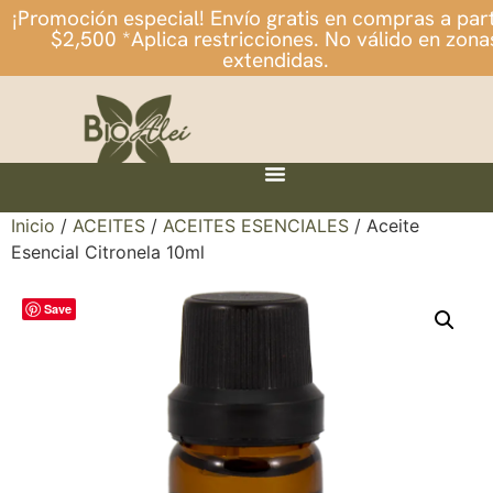
¡Promoción especial! Envío gratis en compras a part
$2,500 *Aplica restricciones. No válido en zona
extendidas.
Inicio
/
ACEITES
/
ACEITES ESENCIALES
/ Aceite
Esencial Citronela 10ml
Save