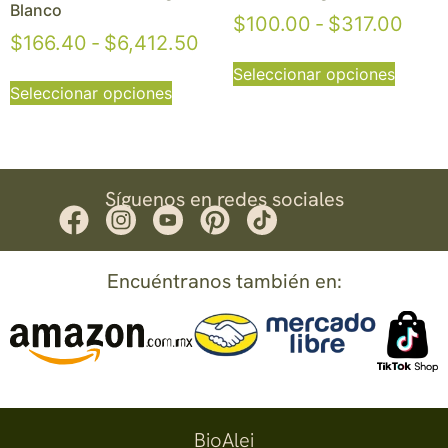
Blanco
$
100.00
-
$
317.00
$
166.40
-
$
6,412.50
Seleccionar opciones
Seleccionar opciones
Síguenos en redes sociales
Encuéntranos también en:
BioAlei