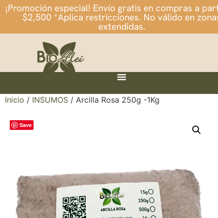
¡Promoción especial! Envío gratis en compras a part
$2,500 *Aplica restricciones. No válido en zona
extendidas.
Inicio
/
INSUMOS
/ Arcilla Rosa 250g -1Kg
Save