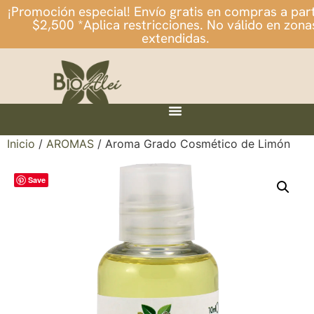
¡Promoción especial! Envío gratis en compras a part
$2,500 *Aplica restricciones. No válido en zona
extendidas.
Inicio
/
AROMAS
/ Aroma Grado Cosmético de Limón
Save