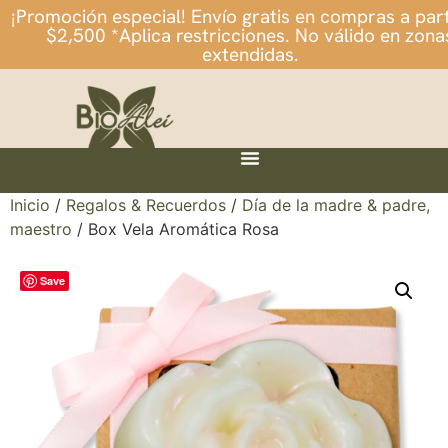
¡Promoción especial! Envío gratis en compras a part
$2,500 *Aplica restricciones. No válido en zona
extendidas.
Inicio
/
Regalos & Recuerdos
/
Día de la madre & padre,
maestro
/ Box Vela Aromática Rosa
Save