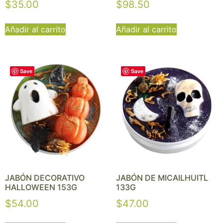
$
35.00
$
98.50
Añadir al carrito
Añadir al carrito
Save
Save
JABÓN DECORATIVO
JABÓN DE MICAILHUITL
HALLOWEEN 153G
133G
$
54.00
$
47.00