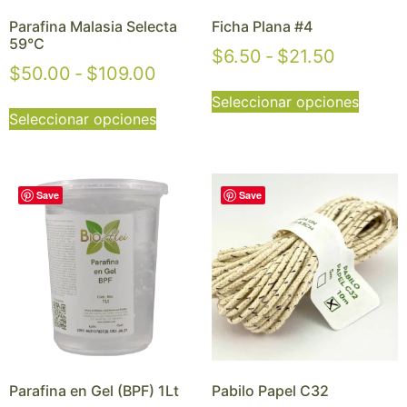
Parafina Malasia Selecta
Ficha Plana #4
59°C
$
6.50
-
$
21.50
$
50.00
-
$
109.00
Seleccionar opciones
Seleccionar opciones
Save
Save
Parafina en Gel (BPF) 1Lt
Pabilo Papel C32