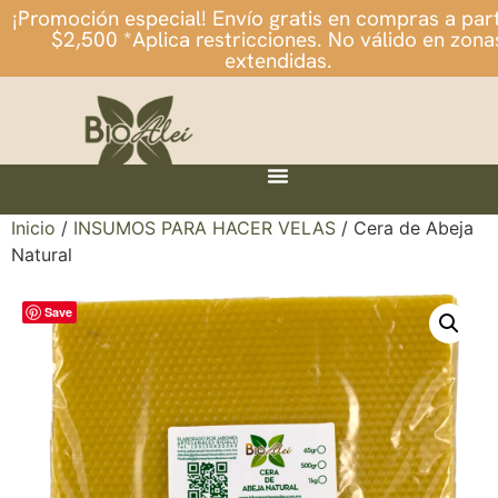
¡Promoción especial! Envío gratis en compras a part
$2,500 *Aplica restricciones. No válido en zona
extendidas.
Inicio
/
INSUMOS PARA HACER VELAS
/ Cera de Abeja
Natural
Save