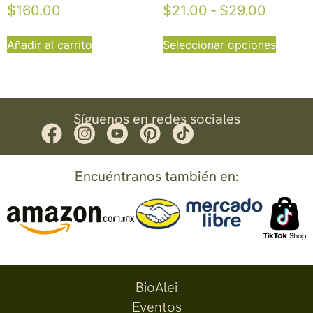
$
160.00
$
21.00
-
$
29.00
Añadir al carrito
Seleccionar opciones
Síguenos en redes sociales
Encuéntranos también en:
BioAlei
Eventos