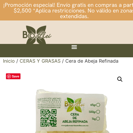
¡Promoción especial! Envío gratis en compras a part
$2,500 *Aplica restricciones. No válido en zona
extendidas.
Inicio
/
CERAS Y GRASAS
/ Cera de Abeja Refinada
Save