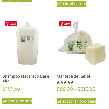
Añadir al carrito
Save
Save
Shampoo Nacarado Base
Manteca de Karité
4Kg
Valorado
$
191.50
$
89.00
-
$
516.00
con
5.00
de 5
Añadir al carrito
Seleccionar opciones