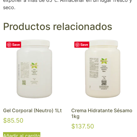
exponer a más de 65°c. Almacenar en un lugar fresco y
seco.
Productos relacionados
Save
Save
Gel Corporal (Neutro) 1Lt
Crema Hidratante Sésamo
1kg
$
85.50
$
137.50
Añadir al carrito