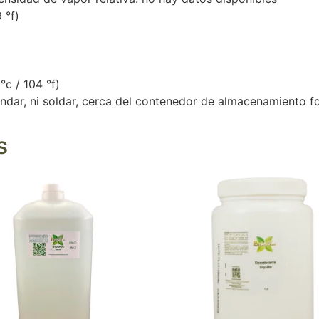
 °f)
°c / 104 °f)
endar, ni soldar, cerca del contenedor de almacenamiento f
s