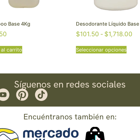
oo Base 4Kg
Desodorante Líquido Base
.50
$
101.50
-
$
1,718.00
al carrito
Seleccionar opciones
Síguenos en redes sociales
Encuéntranos también en: