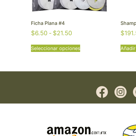
Ficha Plana #4
Shamp
$
6.50
-
$
21.50
$
191
Seleccionar opciones
Añadir 