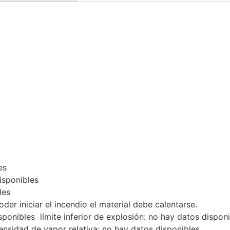
es
isponibles
les
oder iniciar el incendio el material debe calentarse.
sponibles límite inferior de explosión: no hay datos dispon
ensidad de vapor relativa: no hay datos disponibles