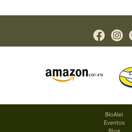
BioAlei
Eventos
Blog