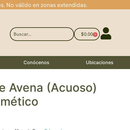
es. No válido en zonas extendidas.
$
0.00
0
Conócenos
Ubicaciones
de Avena (Acuoso)
mético