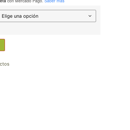
jeta
con Mercado Pago.
Saber más
ctos