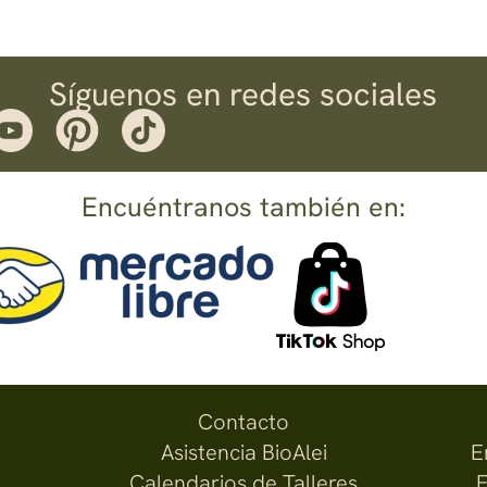
Síguenos en redes sociales
Encuéntranos también en:
Contacto
Asistencia BioAlei
E
Calendarios de Talleres
F