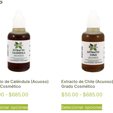
s
to de Caléndula (Acuoso)
Extracto de Chile (Acuoso
 Cosmético
Grado Cosmético
00
-
$
685.00
$
50.00
-
$
685.00
ionar opciones
Seleccionar opciones