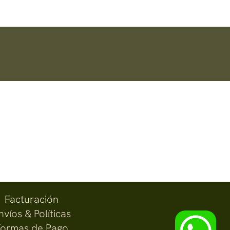
Facturación
nvíos & Políticas
ormas de Pago