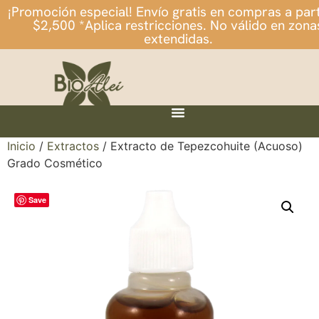
¡Promoción especial! Envío gratis en compras a part
$2,500 *Aplica restricciones. No válido en zona
extendidas.
Inicio
/
Extractos
/ Extracto de Tepezcohuite (Acuoso)
Grado Cosmético
Save