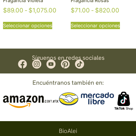
Fragancia Violeta
Fragancia Rosas
$
89.00
-
$
1,075.00
$
71.00
-
$
820.00
Seleccionar opciones
Seleccionar opciones
Síguenos en redes sociales
Encuéntranos también en:
BioAlei