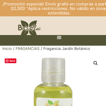
¡Promoción especial! Envío gratis en compras a part
$2,500 *Aplica restricciones. No válido en zona
extendidas.
Inicio
/
FRAGANCIAS
/ Fragancia Jardín Botánico
Save