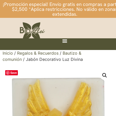
¡Promoción especial! Envío gratis en compras a part
$2,500 *Aplica restricciones. No válido en zona
extendidas.
Inicio
/
Regalos & Recuerdos
/
Bautizo &
comunión
/ Jabón Decorativo Luz Divina
Save