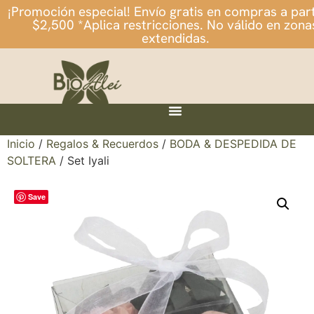
¡Promoción especial! Envío gratis en compras a part
$2,500 *Aplica restricciones. No válido en zona
extendidas.
Inicio
/
Regalos & Recuerdos
/
BODA & DESPEDIDA DE
SOLTERA
/ Set Iyali
Save